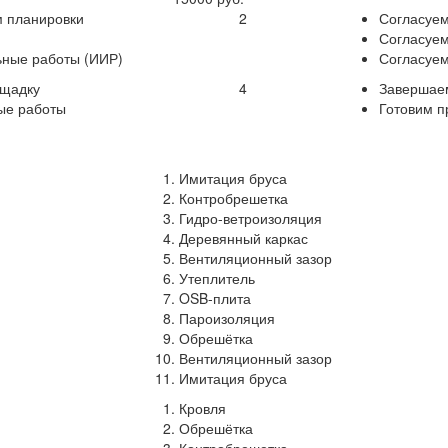
м планировки
2
Согласуем
Согласуем
ьные работы (ИИР)
Согласуе
ощадку
4
Завершаем
ые работы
Готовим п
Имитация бруса
Контробрешетка
Гидро-ветроизоляция
Деревянный каркас
Вентиляционный зазор
Утеплитель
OSB-плита
Пароизоляция
Обрешётка
Вентиляционный зазор
Имитация бруса
Кровля
Обрешётка