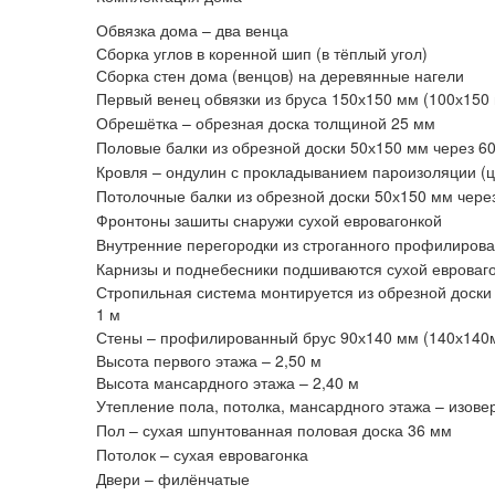
Обвязка дома – два венца
Сборка углов в коренной шип (в тёплый угол)
Сборка стен дома (венцов) на деревянные нагели
Первый венец обвязки из бруса 150х150 мм (100х150
Обрешётка – обрезная доска толщиной 25 мм
Половые балки из обрезной доски 50х150 мм через 6
Кровля – ондулин с прокладыванием пароизоляции (ц
Потолочные балки из обрезной доски 50х150 мм через
Фронтоны зашиты снаружи сухой евровагонкой
Внутренние перегородки из строганного профилирова
Карнизы и поднебесники подшиваются сухой евроваг
Стропильная система монтируется из обрезной доски 
1 м
Стены – профилированный брус 90х140 мм (140х140
Высота первого этажа – 2,50 м
Высота мансардного этажа – 2,40 м
Утепление пола, потолка, мансардного этажа – изове
Пол – сухая шпунтованная половая доска 36 мм
Потолок – сухая евровагонка
Двери – филёнчатые