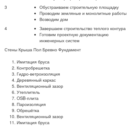
3
Обустраиваем строительную площадку
Проводим земляные и монолитные работы
Возводим дом
4
Завершаем строительство теплого контура
Готовим проектную документацию
инженерных систем
Стены
Крыша
Пол
Бревно
Фундамент
Имитация бруса
Контробрешетка
Гидро-ветроизоляция
Деревянный каркас
Вентиляционный зазор
Утеплитель
OSB-плита
Пароизоляция
Обрешётка
Вентиляционный зазор
Имитация бруса