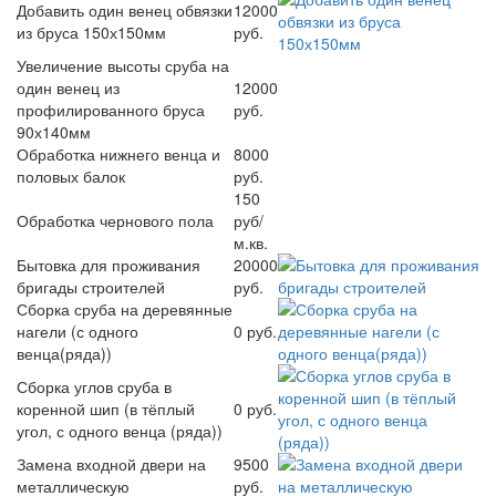
Добавить один венец обвязки
12000
из бруса 150х150мм
руб.
Увеличение высоты сруба на
один венец из
12000
профилированного бруса
руб.
90х140мм
Обработка нижнего венца и
8000
половых балок
руб.
150
Обработка чернового пола
руб/
м.кв.
Бытовка для проживания
20000
бригады строителей
руб.
Сборка сруба на деревянные
нагели (с одного
0 руб.
венца(ряда))
Сборка углов сруба в
коренной шип (в тёплый
0 руб.
угол, с одного венца (ряда))
Замена входной двери на
9500
металлическую
руб.