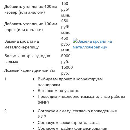
150
Добавить утепление 100мм
руб/
изовер (или аналоги)
м.кв.
250
Добавить утепление 100мм
руб/
парок (или аналоги)
м.кв.
450
Замена кровли на
руб./
металлочерепицу
м.кв.
Вальмы на крышу, одна
5000
вальма
руб.
15000
Ложный карниз длиной 7м
руб.
1
Выбираем проект и корректируем
планировки
Выезжаем на участок
Проводим инженерно-изыскательные работы
(ИИР)
2
Согласуем смету, согласно проведенным
ИИР
Согласуем сроки строительства
Согласуем график финансирования